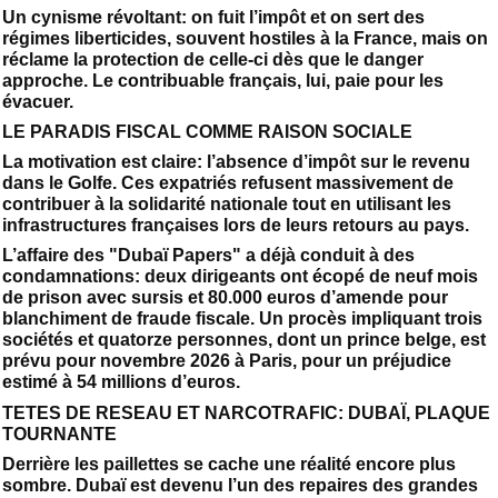
Un cynisme révoltant: on fuit l’impôt et on sert des
régimes liberticides, souvent hostiles à la France, mais on
réclame la protection de celle-ci dès que le danger
approche. Le contribuable français, lui, paie pour les
évacuer.
LE PARADIS FISCAL COMME RAISON SOCIALE
La motivation est claire: l’absence d’impôt sur le revenu
dans le Golfe. Ces expatriés refusent massivement de
contribuer à la solidarité nationale tout en utilisant les
infrastructures françaises lors de leurs retours au pays.
L’affaire des "Dubaï Papers" a déjà conduit à des
condamnations: deux dirigeants ont écopé de neuf mois
de prison avec sursis et 80.000 euros d’amende pour
blanchiment de fraude fiscale. Un procès impliquant trois
sociétés et quatorze personnes, dont un prince belge, est
prévu pour novembre 2026 à Paris, pour un préjudice
estimé à 54 millions d’euros.
TETES DE RESEAU ET NARCOTRAFIC: DUBAÏ, PLAQUE
TOURNANTE
Derrière les paillettes se cache une réalité encore plus
sombre. Dubaï est devenu l’un des repaires des grandes