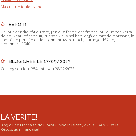
Ma cuisine toulousaine
ESPOIR
Un jour viendra, tôt ou tard, j’en ai la ferme espérance, où la France verra
de nouveau s’épanouir, sur son vieux sol béni déjà de tant de moissons, la
liberté de pensée et de jugement. Marc Bloch, l’Étrange défaite,
septembre 1940
BLOG CRÉÉ LE 17/09/2013
Ce blog contient 254 notes au 28/12/2022
LA VERITE!
Blog d'une Française de FRANCE: vive la laïcité, vive la FRANCE et la
République Française!