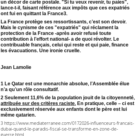
un décor de carte postale. "Si tu veux revenir, tu paies",
lance-t-il, faisant référence aux impôts que ces expatriés
ont fui en quittant la France3.
La France protège ses ressortissants, c’est son devoir.
Mais le cynisme de ces "expatriés" qui réclament la
protection de la France -après avoir refusé toute
contribution à l’effort national- a de quoi révolter. Le
contribuable français, celui qui reste et qui paie, finance
les évacuations. Une ironie cruelle.
Jean Lamolie
1 Le Qatar est une monarchie absolue, l’Assemblée élue
n’a qu’un rôle consultatif.
2 Seulement 11,6% de la population jouit de la citoyenneté,
attribuée sur des critères raciste.
En pratique, celle – ci est
exclusivement réservée aux enfants dont le père est lui
même qatarien.
3 https://www.mediaterranee.com/0172026-influenceurs-francais-
dubai-quand-le-paradis-fiscal-se-transforme-en-zone-de-
guerre.html