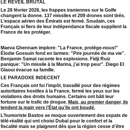
LE REVEIL BRUTAL
Le 28 février 2026, les frappes iraniennes sur le Golfe
changent la donne. 137 missiles et 209 drones sont tirés.
L’espace aérien des Émirats est fermé. Soudain, ces
Français si fiers de leur indépendance fiscale supplient la
France de les protéger.
Maeva Ghennam implore: "La France, protège-nous!"
Élodie Gossuin fond en larmes: "Pire journée de ma vie".
Benjamin Samat raconte les explosions. Fidji Ruiz
panique: "Un missile à la Marina, j’ai trop peur". Diego El
Glaoui évacue sa famille.
LE PARADOXE INDECENT
Ces Français ont fui l’impôt, travaillé pour des régimes
autoritaires hostiles à la France, fermé les yeux sur les
violations des droits humains. Certains ont bâti leur
fortune sur le trafic de drogue.
Mais, au premier danger, ils
tendent la main vers l’État qu’ils ont boudé.
L’humoriste Bastos se moque ouvertement des expats de
télé-réalité qui ont choisi Dubaï pour le confort et la
fiscalité mais se plaignent dès que la région cesse d’être