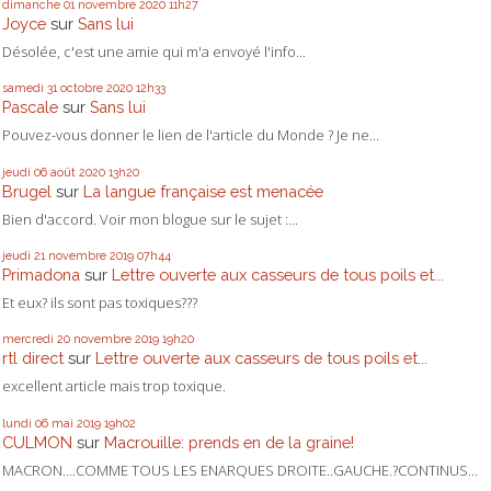
dimanche 01
novembre 2020
11h27
Joyce
sur
Sans lui
Désolée, c'est une amie qui m'a envoyé l'info...
samedi 31
octobre 2020
12h33
Pascale
sur
Sans lui
Pouvez-vous donner le lien de l'article du Monde ? Je ne...
jeudi 06
août 2020
13h20
Brugel
sur
La langue française est menacée
Bien d'accord. Voir mon blogue sur le sujet :...
jeudi 21
novembre 2019
07h44
Primadona
sur
Lettre ouverte aux casseurs de tous poils et...
Et eux? ils sont pas toxiques???
mercredi 20
novembre 2019
19h20
rtl direct
sur
Lettre ouverte aux casseurs de tous poils et...
excellent article mais trop toxique.
lundi 06
mai 2019
19h02
CULMON
sur
Macrouille: prends en de la graine!
MACRON….COMME TOUS LES ENARQUES DROITE..GAUCHE.?CONTINUS...