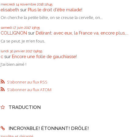
mercredi 14
novembre 2018
11h45
elisabeth
sur
Plus le droit d'être malade!
On cherche la petite bête, on se creuse la cervelle, on...
samedi 17
juin 2017
13h35
COLLIGNON
sur
Délirant: avec eux, la France va, encore plus,...
Ca se peut. Je m'en fous.
lundi 30
janvier 2017
09h55
c
sur
Encore une folle de gauchiasse!
J'ai bien aimé !
S'abonner au flux RSS
S'abonner au flux ATOM
TRADUCTION
INCROYABLE! ÉTONNANT! DRÔLE!
Insolite et déjanté