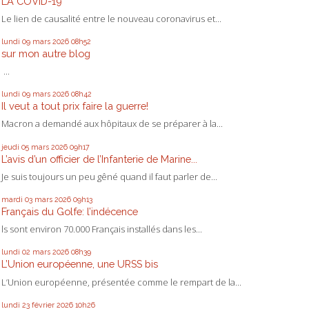
LA COVID-19
Le lien de causalité entre le nouveau coronavirus et...
lundi 09
mars 2026
08h52
sur mon autre blog
...
lundi 09
mars 2026
08h42
Il veut a tout prix faire la guerre!
Macron a demandé aux hôpitaux de se préparer à la...
jeudi 05
mars 2026
09h17
L’avis d’un officier de l’Infanterie de Marine...
Je suis toujours un peu gêné quand il faut parler de...
mardi 03
mars 2026
09h13
Français du Golfe: l’indécence
ls sont environ 70.000 Français installés dans les...
lundi 02
mars 2026
08h39
L’Union européenne, une URSS bis
L’Union européenne, présentée comme le rempart de la...
lundi 23
février 2026
10h26