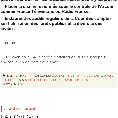
Placer la chaîne fusionnée sous le contrôle de l’Arcom,
comme France Télévisions ou Radio France.
Instaurer des audits réguliers de la Cour des comptes
sur l’utilisation des fonds publics et la diversité des
invités.
Jean Lamolie
1 BFM avait en 2024 un chiffre d’affaires de 76 M euros pour
environ 2, 8% de part d’audience.
LIEN PERMANENT
CATÉGORIES :
BLOG
,
HUMAIN?
,
INFORMATIQUE
,
LOISIRS
,
SAVOIR
,
SOCIÉTÉ
TAGS :
SOCIÉTÉ
,
POLITIQUE
,
ACTUALIÉ
,
SAVOIR
,
OPINIONS
0
COMMENTAIRE
dimanche 15
mars 2026
LA COVID-19