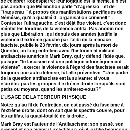
de célébrer Robespierre: leur logique est la même. Il n’est
pas anodin que Mélenchon parle "d’agressio " et de
"traquenar " à propos des manifestations pacifiques de
Némésis, qu’il a qualifié d’ organisation criminell " .
Contester l’ultragauche, c’est déjà être violent, c’est donc
mériter les foudres de la violence antifa. Pas anodin non
plus que Libération , qui depuis des années justifie la
violence d’extrême gauche par l’alibi de la menace
fasciste, publie le 23 février, dix jours après la mort de
Quentin, un long entretien avec l’historien et militant
antifasciste américain Mark Bray, qui y défend l’idée que,
puisque "le fascisme est une politique intrinsèquement
violente" , exercer la violence à l’égard des fascistes serait
toujours une auto-défense, fût-elle préventive: "Une partie
de la question antifasciste est la suivante: si vous
n’arrêtez pas les groupes d’extrême droite lorsqu’ils sont
petits ou moyens, quand les arrêterez-vous?"
L’USAGE DE LA TERREUR PHYSIQUE
Notez qu’au fil de l’entretien, on est passé du fascisme à
l’extrême droite, dont on sait que le spectre couvre, pour
les antifas, la quasi-totalité de la droite…
Mark Bray est l’auteur de l’Antifascisme: son passé, son
présent et son avenir (Lux Éditeur), où il justifie beaucoup