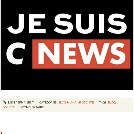
LIEN PERMANENT
CATÉGORIES :
BLOG
,
HUMAIN?
,
SOCIÉTÉ
TAGS :
BLOG
,
SOCIÉTÉ
0
COMMENTAIRE