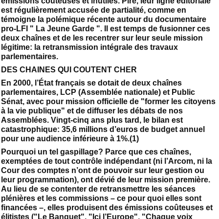
émissions coûteuses et inutiles. Pire, leur ligne éditoriale
est régulièrement accusée de partialité, comme en
témoigne la polémique récente autour du documentaire
pro-LFI " La Jeune Garde ". Il est temps de fusionner ces
deux chaînes et de les recentrer sur leur seule mission
légitime: la retransmission intégrale des travaux
parlementaires.
DES CHAINES QUI COUTENT CHER
En 2000, l’État français se dotait de deux chaînes
parlementaires, LCP (Assemblée nationale) et Public
Sénat, avec pour mission officielle de "former les citoyens
à la vie publique" et de diffuser les débats de nos
Assemblées. Vingt-cinq ans plus tard, le bilan est
catastrophique: 35,6 millions d’euros de budget annuel
pour une audience inférieure à 1%.(1)
Pourquoi un tel gaspillage? Parce que ces chaînes,
exemptées de tout contrôle indépendant (ni l’Arcom, ni la
Cour des comptes n’ont de pouvoir sur leur gestion ou
leur programmation), ont dévié de leur mission première.
Au lieu de se contenter de retransmettre les séances
plénières et les commissions – ce pour quoi elles sont
financées –, elles produisent des émissions coûteuses et
élitistes ("Le Banquet", "Ici l’Europe", "Chaque voix