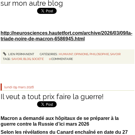
sur mon autre blog
http://neurosciences.hautetfort.com/archive/2026/03/09/
la-
triade-noire-de-macron-6586945
.html
LIEN PERMANENT
CATÉGORIES :
HUMAIN?
,
OPINIONS
,
PHILOSOPHIE
,
SAVOIR
TAGS :
SAVOIR
,
BLOG
,
SOCIÉTÉ
0
COMMENTAIRE
lundi 09
mars 2026
Il veut a tout prix faire la guerre!
Macron a demandé aux hôpitaux de se préparer à la
guerre contre la Russie d’ici mars 2026
Selon les révélations du Canard enchaîné en date du 27