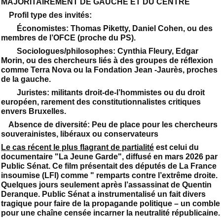
MAJORITAIREMENT DE GAUCHE ET DU CENTRE
Profil type des invités:
Économistes: Thomas Piketty, Daniel Cohen, ou des
membres de l’OFCE (proche du PS).
Sociologues/philosophes: Cynthia Fleury, Edgar
Morin, ou des chercheurs liés à des groupes de réflexion
comme Terra Nova ou la Fondation Jean -Jaurès, proches
de la gauche.
Juristes: militants droit-de-l’hommistes ou du droit
européen, rarement des constitutionnalistes critiques
envers Bruxelles.
Absence de diversité: Peu de place pour les chercheurs
souverainistes, libéraux ou conservateurs
Le cas récent le plus flagrant de partialité
est celui du
documentaire "La Jeune Garde", diffusé en mars 2026 par
Public Sénat. Ce film présentait des députés de La France
insoumise (LFI) comme " remparts contre l’extrême droite.
Quelques jours seulement après l’assassinat de Quentin
Deranque. Public Sénat a instrumentalisé un fait divers
tragique pour faire de la propagande politique – un comble
pour une chaîne censée incarner la neutralité républicaine.