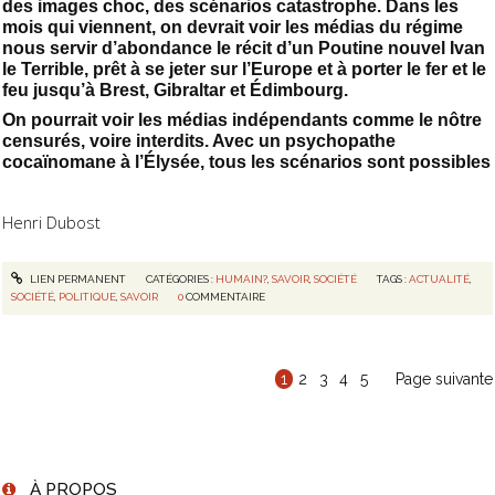
des images choc, des scénarios catastrophe. Dans les
mois qui viennent, on devrait voir les médias du régime
nous servir d’abondance le récit d’un Poutine nouvel Ivan
le Terrible, prêt à se jeter sur l’Europe et à porter le fer et le
feu jusqu’à Brest, Gibraltar et Édimbourg.
On pourrait voir les médias indépendants comme le nôtre
censurés, voire interdits. Avec un psychopathe
cocaïnomane à l’Élysée, tous les scénarios sont possibles
Henri Dubost
LIEN PERMANENT
CATÉGORIES :
HUMAIN?
,
SAVOIR
,
SOCIÉTÉ
TAGS :
ACTUALITÉ
,
SOCIÉTÉ
,
POLITIQUE
,
SAVOIR
0
COMMENTAIRE
1
2
3
4
5
Page suivante
À PROPOS