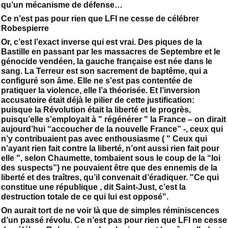
qu’un mécanisme de défense…
Ce n’est pas pour rien que LFI ne cesse de célébrer
Robespierre
Or, c’est l’exact inverse qui est vrai. Des piques de la
Bastille en passant par les massacres de Septembre et le
génocide vendéen, la gauche française est née dans le
sang. La Terreur est son sacrement de baptême, qui a
configuré son âme. Elle ne s’est pas contentée de
pratiquer la violence, elle l’a théorisée. Et l’inversion
accusatoire était déjà le pilier de cette justification:
puisque la Révolution était la liberté et le progrès,
puisqu’elle s’employait à " régénérer " la France – on dirait
aujourd’hui “accoucher de la nouvelle France” -, ceux qui
n’y contribuaient pas avec enthousiasme ( " Ceux qui
n’ayant rien fait contre la liberté, n’ont aussi rien fait pour
elle ", selon Chaumette, tombaient sous le coup de la “loi
des suspects”) ne pouvaient être que des ennemis de la
liberté et des traîtres, qu’il convenait d’éradiquer. "Ce qui
constitue une république , dit Saint-Just, c’est la
destruction totale de ce qui lui est opposé".
On aurait tort de ne voir là que de simples réminiscences
d’un passé révolu. Ce n’est pas pour rien que LFI ne cesse