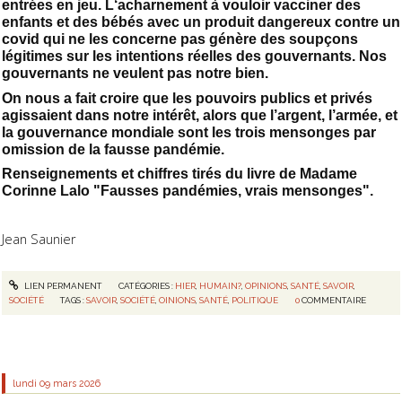
entrées en jeu. L‘acharnement à vouloir vacciner des
enfants et des bébés avec un produit dangereux contre un
covid qui ne les concerne pas génère des soupçons
légitimes sur les intentions réelles des gouvernants. Nos
gouvernants ne veulent pas notre bien.
On nous a fait croire que les pouvoirs publics et privés
agissaient dans notre intérêt, alors que l’argent, l’armée, et
la gouvernance mondiale sont les trois mensonges par
omission de la fausse pandémie.
Renseignements et chiffres tirés du livre de Madame
Corinne Lalo "Fausses pandémies, vrais mensonges".
Jean Saunier
LIEN PERMANENT
CATÉGORIES :
HIER
,
HUMAIN?
,
OPINIONS
,
SANTÉ
,
SAVOIR
,
SOCIÉTÉ
TAGS :
SAVOIR
,
SOCIÉTÉ
,
OINIONS
,
SANTÉ
,
POLITIQUE
0
COMMENTAIRE
lundi 09
mars 2026