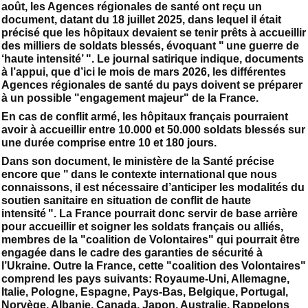
août, les Agences régionales de santé ont reçu un
document, datant du 18 juillet 2025, dans lequel il était
précisé que les hôpitaux devaient se tenir prêts à accueillir
des milliers de soldats blessés, évoquant " une guerre de
‘haute intensité’ ". Le journal satirique indique, documents
à l’appui, que d’ici le mois de mars 2026, les différentes
Agences régionales de santé du pays doivent se préparer
à un possible "engagement majeur" de la France.
En cas de conflit armé, les hôpitaux français pourraient
avoir à accueillir entre 10.000 et 50.000 soldats blessés sur
une durée comprise entre 10 et 180 jours.
Dans son document, le ministère de la Santé précise
encore que " dans le contexte international que nous
connaissons, il est nécessaire d’anticiper les modalités du
soutien sanitaire en situation de conflit de haute
intensité ". La France pourrait donc servir de base arrière
pour accueillir et soigner les soldats français ou alliés,
membres de la "coalition de Volontaires" qui pourrait être
engagée dans le cadre des garanties de sécurité à
l’Ukraine. Outre la France, cette "coalition des Volontaires"
comprend les pays suivants: Royaume-Uni, Allemagne,
Italie, Pologne, Espagne, Pays-Bas, Belgique, Portugal,
Norvège, Albanie, Canada, Japon, Australie. Rappelons