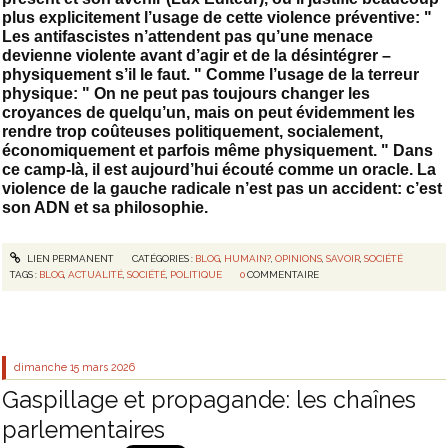
plus explicitement l’usage de cette violence préventive: "
Les antifascistes n’attendent pas qu’une menace
devienne violente avant d’agir et de la désintégrer –
physiquement s’il le faut. " Comme l’usage de la terreur
physique: " On ne peut pas toujours changer les
croyances de quelqu’un, mais on peut évidemment les
rendre trop coûteuses politiquement, socialement,
économiquement et parfois même physiquement. " Dans
ce camp-là, il est aujourd’hui écouté comme un oracle. La
violence de la gauche radicale n’est pas un accident: c’est
son ADN et sa philosophie.
LIEN PERMANENT
CATÉGORIES :
BLOG
,
HUMAIN?
,
OPINIONS
,
SAVOIR
,
SOCIÉTÉ
TAGS :
BLOG
,
ACTUALITÉ
,
SOCIÉTÉ
,
POLITIQUE
0
COMMENTAIRE
dimanche 15
mars 2026
Gaspillage et propagande: les chaînes
parlementaires