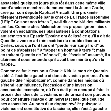
assassiné quelques jours plus tôt dans cette même ville
par d’anciens membres du mouvement la Jeune Garde,
créé par son député Raphaël Arnault. Une proximité
fièrement revendiquée par le chef de La France insoumise
(LFI): " Ce sont nos frères ", a-t-il dit ce soir-là des militants
antifas. Comme chez Mélenchon les propos ignominieux
volent en escadrille, ses plaisanteries à connotations
antisémites sur Epstein/Epstine ont éclipsé ce qu’il a dit de
Quentin, avec un art très maîtrisé du double discours.
Certes, ceux qui l’ont tué ont "perdu leur sang-froid" au
point de s’abaisser " à frapper un homme à terre "; mais
en traitant Quentin de "néonazi", de "fasciste" assumé, il a
clairement sous-entendu qu’il avait bien mérité qu’on le
frappe…
Comme ce fut le cas pour Charlie Kirk, la mort de Quentin
a été, à l’extrême gauche et dans de vastes portions d’une
gauche dite “républicaine”, comme dans les médias où
s’étend leur influence, l’occasion d’une inversion
accusatoire exemplaire, où l’on était plus occupé à faire le
procès des idées de la victime, en déformant son parcours
pour construire l’image d’un nervi fasciste, que celui de
ses assassins. Au nom d’un dogme révélé: puisque la
violence est constitutive du fascisme, elle n’est à gauche