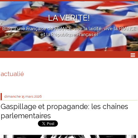
LA VERITE!
Blog d'une Française de FRANCE: vive la laïcité, vive la FRANCE
et la République Française!
actualié
dimanche 15
mars 2026
Gaspillage et propagande: les chaînes
parlementaires