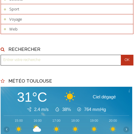
Sport
Voyage
Web
RECHERCHER
MÉTÉO TOULOUSE
31°C
Ciel dégagé
2.4 m/s
38%
764
mmHg
15:00
16:00
17:00
18:00
19:00
20:00
21:
‹
›