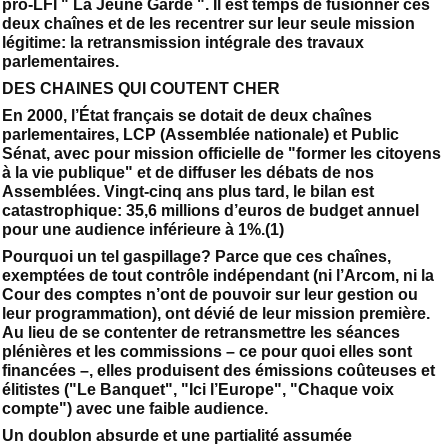
pro-LFI " La Jeune Garde ". Il est temps de fusionner ces
deux chaînes et de les recentrer sur leur seule mission
légitime: la retransmission intégrale des travaux
parlementaires.
DES CHAINES QUI COUTENT CHER
En 2000, l’État français se dotait de deux chaînes
parlementaires, LCP (Assemblée nationale) et Public
Sénat, avec pour mission officielle de "former les citoyens
à la vie publique" et de diffuser les débats de nos
Assemblées. Vingt-cinq ans plus tard, le bilan est
catastrophique: 35,6 millions d’euros de budget annuel
pour une audience inférieure à 1%.(1)
Pourquoi un tel gaspillage? Parce que ces chaînes,
exemptées de tout contrôle indépendant (ni l’Arcom, ni la
Cour des comptes n’ont de pouvoir sur leur gestion ou
leur programmation), ont dévié de leur mission première.
Au lieu de se contenter de retransmettre les séances
plénières et les commissions – ce pour quoi elles sont
financées –, elles produisent des émissions coûteuses et
élitistes ("Le Banquet", "Ici l’Europe", "Chaque voix
compte") avec une faible audience.
Un doublon absurde et une partialité assumée