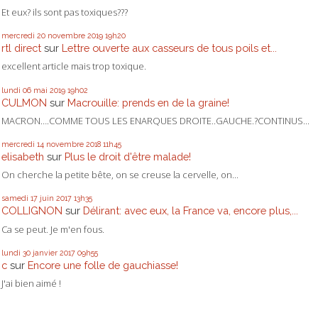
Et eux? ils sont pas toxiques???
mercredi 20
novembre 2019
19h20
rtl direct
sur
Lettre ouverte aux casseurs de tous poils et...
excellent article mais trop toxique.
lundi 06
mai 2019
19h02
CULMON
sur
Macrouille: prends en de la graine!
MACRON….COMME TOUS LES ENARQUES DROITE..GAUCHE.?CONTINUS...
mercredi 14
novembre 2018
11h45
elisabeth
sur
Plus le droit d'être malade!
On cherche la petite bête, on se creuse la cervelle, on...
samedi 17
juin 2017
13h35
COLLIGNON
sur
Délirant: avec eux, la France va, encore plus,...
Ca se peut. Je m'en fous.
lundi 30
janvier 2017
09h55
c
sur
Encore une folle de gauchiasse!
J'ai bien aimé !