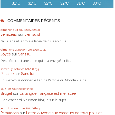
31°C
31°C
32°C
32°C
31°C
30°C
29
COMMENTAIRES RÉCENTS
dimanche 04
août 2024
12h00
vernizeau
sur
J'en suis!
J'ai 86 ans et je trouve la vie de plus en plus...
dimanche 01
novembre 2020
11h27
Joyce
sur
Sans lui
Désolée, c'est une amie qui m'a envoyé l'info...
samedi 31
octobre 2020
12h33
Pascale
sur
Sans lui
Pouvez-vous donner le lien de l'article du Monde ? Je ne...
jeudi 06
août 2020
13h20
Brugel
sur
La langue française est menacée
Bien d'accord. Voir mon blogue sur le sujet :...
jeudi 21
novembre 2019
07h44
Primadona
sur
Lettre ouverte aux casseurs de tous poils et...