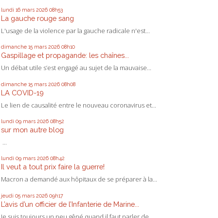
lundi 16
mars 2026
08h53
La gauche rouge sang
L'usage de la violence par la gauche radicale n'est...
dimanche 15
mars 2026
08h10
Gaspillage et propagande: les chaînes...
Un débat utile s’est engagé au sujet de la mauvaise...
dimanche 15
mars 2026
08h08
LA COVID-19
Le lien de causalité entre le nouveau coronavirus et...
lundi 09
mars 2026
08h52
sur mon autre blog
...
lundi 09
mars 2026
08h42
Il veut a tout prix faire la guerre!
Macron a demandé aux hôpitaux de se préparer à la...
jeudi 05
mars 2026
09h17
L’avis d’un officier de l’Infanterie de Marine...
Je suis toujours un peu gêné quand il faut parler de...