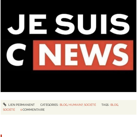
LIEN PERMANENT
CATÉGORIES :
BLOG
,
HUMAIN?
,
SOCIÉTÉ
TAGS :
BLOG
,
SOCIÉTÉ
0
COMMENTAIRE