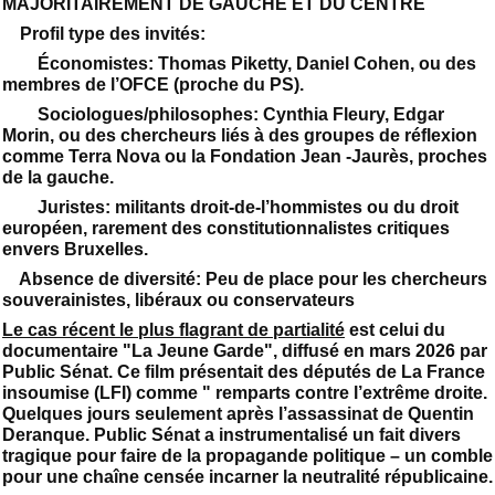
MAJORITAIREMENT DE GAUCHE ET DU CENTRE
Profil type des invités:
Économistes: Thomas Piketty, Daniel Cohen, ou des
membres de l’OFCE (proche du PS).
Sociologues/philosophes: Cynthia Fleury, Edgar
Morin, ou des chercheurs liés à des groupes de réflexion
comme Terra Nova ou la Fondation Jean -Jaurès, proches
de la gauche.
Juristes: militants droit-de-l’hommistes ou du droit
européen, rarement des constitutionnalistes critiques
envers Bruxelles.
Absence de diversité: Peu de place pour les chercheurs
souverainistes, libéraux ou conservateurs
Le cas récent le plus flagrant de partialité
est celui du
documentaire "La Jeune Garde", diffusé en mars 2026 par
Public Sénat. Ce film présentait des députés de La France
insoumise (LFI) comme " remparts contre l’extrême droite.
Quelques jours seulement après l’assassinat de Quentin
Deranque. Public Sénat a instrumentalisé un fait divers
tragique pour faire de la propagande politique – un comble
pour une chaîne censée incarner la neutralité républicaine.