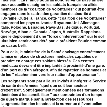
intensité ". La France pourrait donc servir de base arrière
pour accueillir et soigner les soldats français ou alliés,
membres de la "coalition de Volontaires" qui pourrait être
engagée dans le cadre des garanties de sécurité à
l’Ukraine. Outre la France, cette "coalition des Volontaires"
comprend les pays suivants: Royaume-Uni, Allemagne,
Italie, Pologne, Espagne, Pays-Bas, Belgique, Portugal,
Norvège, Albanie, Canada, Japon, Australie. Rappelons
que le déploiement d’une "force d’intervention" sur le sol
ukrainien serait considéré par le président Poutine comme
un casus belli.
Pour cela, le ministère de la Santé envisage concrètement
la mise en place de structures médicales capables de
prendre en charge ces soldats blessés. Ces centres
médicaux devraient être implantés à proximité d’une gare,
d’un port ou d’un aéroport, afin de rapatrier les hommes et
de les " réacheminer vers leur nation d’appartenance ".
Les soignants sont par ailleurs invités à intégrer le Service
de santé des Armées "quel que soit leur secteur
d’exercice". Sont également mentionnées des formations
destinées à les sensibiliser " aux contraintes d’un temps
de guerre marqué par la raréfaction des ressources,
l’augmentation des besoins et la survenue d’éventuelles