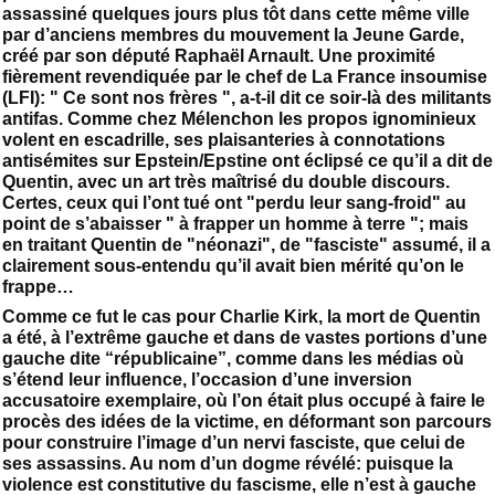
assassiné quelques jours plus tôt dans cette même ville
par d’anciens membres du mouvement la Jeune Garde,
créé par son député Raphaël Arnault. Une proximité
fièrement revendiquée par le chef de La France insoumise
(LFI): " Ce sont nos frères ", a-t-il dit ce soir-là des militants
antifas. Comme chez Mélenchon les propos ignominieux
volent en escadrille, ses plaisanteries à connotations
antisémites sur Epstein/Epstine ont éclipsé ce qu’il a dit de
Quentin, avec un art très maîtrisé du double discours.
Certes, ceux qui l’ont tué ont "perdu leur sang-froid" au
point de s’abaisser " à frapper un homme à terre "; mais
en traitant Quentin de "néonazi", de "fasciste" assumé, il a
clairement sous-entendu qu’il avait bien mérité qu’on le
frappe…
Comme ce fut le cas pour Charlie Kirk, la mort de Quentin
a été, à l’extrême gauche et dans de vastes portions d’une
gauche dite “républicaine”, comme dans les médias où
s’étend leur influence, l’occasion d’une inversion
accusatoire exemplaire, où l’on était plus occupé à faire le
procès des idées de la victime, en déformant son parcours
pour construire l’image d’un nervi fasciste, que celui de
ses assassins. Au nom d’un dogme révélé: puisque la
violence est constitutive du fascisme, elle n’est à gauche