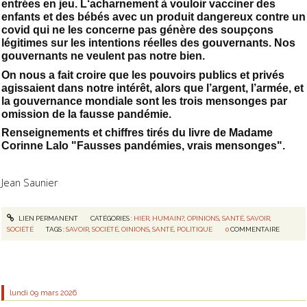
entrées en jeu. L‘acharnement à vouloir vacciner des
enfants et des bébés avec un produit dangereux contre un
covid qui ne les concerne pas génère des soupçons
légitimes sur les intentions réelles des gouvernants. Nos
gouvernants ne veulent pas notre bien.
On nous a fait croire que les pouvoirs publics et privés
agissaient dans notre intérêt, alors que l’argent, l’armée, et
la gouvernance mondiale sont les trois mensonges par
omission de la fausse pandémie.
Renseignements et chiffres tirés du livre de Madame
Corinne Lalo "Fausses pandémies, vrais mensonges".
Jean Saunier
LIEN PERMANENT
CATÉGORIES :
HIER
,
HUMAIN?
,
OPINIONS
,
SANTÉ
,
SAVOIR
,
SOCIÉTÉ
TAGS :
SAVOIR
,
SOCIÉTÉ
,
OINIONS
,
SANTÉ
,
POLITIQUE
0
COMMENTAIRE
lundi 09
mars 2026