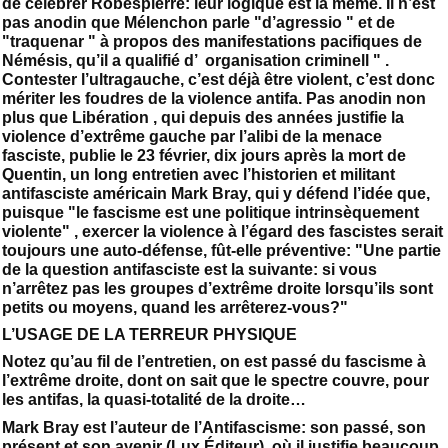
de célébrer Robespierre: leur logique est la même. Il n’est
pas anodin que Mélenchon parle "d’agressio " et de
"traquenar " à propos des manifestations pacifiques de
Némésis, qu’il a qualifié d’ organisation criminell " .
Contester l’ultragauche, c’est déjà être violent, c’est donc
mériter les foudres de la violence antifa. Pas anodin non
plus que Libération , qui depuis des années justifie la
violence d’extrême gauche par l’alibi de la menace
fasciste, publie le 23 février, dix jours après la mort de
Quentin, un long entretien avec l’historien et militant
antifasciste américain Mark Bray, qui y défend l’idée que,
puisque "le fascisme est une politique intrinsèquement
violente" , exercer la violence à l’égard des fascistes serait
toujours une auto-défense, fût-elle préventive: "Une partie
de la question antifasciste est la suivante: si vous
n’arrêtez pas les groupes d’extrême droite lorsqu’ils sont
petits ou moyens, quand les arrêterez-vous?"
L’USAGE DE LA TERREUR PHYSIQUE
Notez qu’au fil de l’entretien, on est passé du fascisme à
l’extrême droite, dont on sait que le spectre couvre, pour
les antifas, la quasi-totalité de la droite…
Mark Bray est l’auteur de l’Antifascisme: son passé, son
présent et son avenir (Lux Éditeur), où il justifie beaucoup