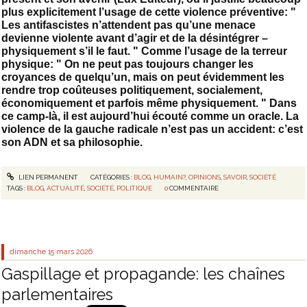
plus explicitement l’usage de cette violence préventive: "
Les antifascistes n’attendent pas qu’une menace
devienne violente avant d’agir et de la désintégrer –
physiquement s’il le faut. " Comme l’usage de la terreur
physique: " On ne peut pas toujours changer les
croyances de quelqu’un, mais on peut évidemment les
rendre trop coûteuses politiquement, socialement,
économiquement et parfois même physiquement. " Dans
ce camp-là, il est aujourd’hui écouté comme un oracle. La
violence de la gauche radicale n’est pas un accident: c’est
son ADN et sa philosophie.
LIEN PERMANENT
CATÉGORIES :
BLOG
,
HUMAIN?
,
OPINIONS
,
SAVOIR
,
SOCIÉTÉ
TAGS :
BLOG
,
ACTUALITÉ
,
SOCIÉTÉ
,
POLITIQUE
0
COMMENTAIRE
dimanche 15
mars 2026
Gaspillage et propagande: les chaînes
parlementaires