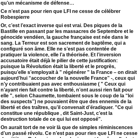
qu’un mécanisme de défense…
Ce n’est pas pour rien que LFI ne cesse de célébrer
Robespierre
Or, c’est l’exact inverse qui est vrai. Des piques de la
Bastille en passant par les massacres de Septembre et le
génocide vendéen, la gauche française est née dans le
sang. La Terreur est son sacrement de baptême, qui a
configuré son âme. Elle ne s’est pas contentée de
pratiquer la violence, elle l’a théorisée. Et l’inversion
accusatoire était déjà le pilier de cette justification:
puisque la Révolution était la liberté et le progrès,
puisqu’elle s’employait à " régénérer " la France – on dirait
aujourd’hui “accoucher de la nouvelle France” -, ceux qui
n’y contribuaient pas avec enthousiasme ( " Ceux qui
n’ayant rien fait contre la liberté, n’ont aussi rien fait pour
elle ", selon Chaumette, tombaient sous le coup de la “loi
des suspects”) ne pouvaient être que des ennemis de la
liberté et des traîtres, qu’il convenait d’éradiquer. "Ce qui
constitue une république , dit Saint-Just, c’est la
destruction totale de ce qui lui est opposé".
On aurait tort de ne voir là que de simples réminiscences
d’un passé révolu. Ce n’est pas pour rien que LFI ne cesse