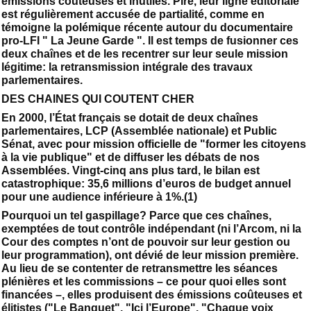
émissions coûteuses et inutiles. Pire, leur ligne éditoriale
est régulièrement accusée de partialité, comme en
témoigne la polémique récente autour du documentaire
pro-LFI " La Jeune Garde ". Il est temps de fusionner ces
deux chaînes et de les recentrer sur leur seule mission
légitime: la retransmission intégrale des travaux
parlementaires.
DES CHAINES QUI COUTENT CHER
En 2000, l’État français se dotait de deux chaînes
parlementaires, LCP (Assemblée nationale) et Public
Sénat, avec pour mission officielle de "former les citoyens
à la vie publique" et de diffuser les débats de nos
Assemblées. Vingt-cinq ans plus tard, le bilan est
catastrophique: 35,6 millions d’euros de budget annuel
pour une audience inférieure à 1%.(1)
Pourquoi un tel gaspillage? Parce que ces chaînes,
exemptées de tout contrôle indépendant (ni l’Arcom, ni la
Cour des comptes n’ont de pouvoir sur leur gestion ou
leur programmation), ont dévié de leur mission première.
Au lieu de se contenter de retransmettre les séances
plénières et les commissions – ce pour quoi elles sont
financées –, elles produisent des émissions coûteuses et
élitistes ("Le Banquet", "Ici l’Europe", "Chaque voix