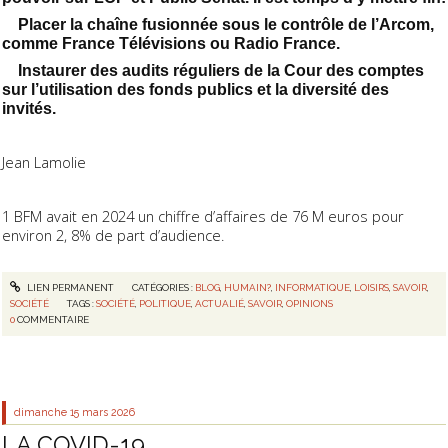
Placer la chaîne fusionnée sous le contrôle de l’Arcom,
comme France Télévisions ou Radio France.
Instaurer des audits réguliers de la Cour des comptes
sur l’utilisation des fonds publics et la diversité des
invités.
Jean Lamolie
1 BFM avait en 2024 un chiffre d’affaires de 76 M euros pour
environ 2, 8% de part d’audience.
LIEN PERMANENT
CATÉGORIES :
BLOG
,
HUMAIN?
,
INFORMATIQUE
,
LOISIRS
,
SAVOIR
,
SOCIÉTÉ
TAGS :
SOCIÉTÉ
,
POLITIQUE
,
ACTUALIÉ
,
SAVOIR
,
OPINIONS
0
COMMENTAIRE
dimanche 15
mars 2026
LA COVID-19