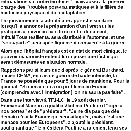
rétroactions sur notre territoire ", mais aussi à la prise en
charge des "troubles post-traumatiques et à la filière de
médecine physique et de réadaptation".
Le gouvernement a adopté une approche similaire
lorsqu’il a annoncé la préparation d’un livret sur les
pratiques à suivre en cas de crise. Le document,
intitulé Tous résilients, sera distribué à l’automne, et une
"sous-partie" sera spécifiquement consacrée à la guerre.
Alors que l’hôpital français est en état de mort clinique, le
pouvoir macroniste entend lui imposer une tâche qui
serait démesurée en situation normale.
Rappelons par ailleurs que d’après le général Burkhard,
ancien CEMA, en cas de guerre de haute intensité, la
France ne possède que pour 5 jours de munitions. Pour le
général: "Si demain on a un problème en France
[comprendre avec l’immigration], on ne saura pas faire".
Dans une interview à TF1-LCI le 19 août dernier,
Emmanuel Macron a qualifié Vladimir Poutine d’"ogre à
nos portes" et de "prédateur". "Je ne dis pas que dès
demain c’est la France qui sera attaquée, mais c’est une
menace pour les Européens", a ajouté le président,
soulignant que "le président Poutine a rarement tenu ses