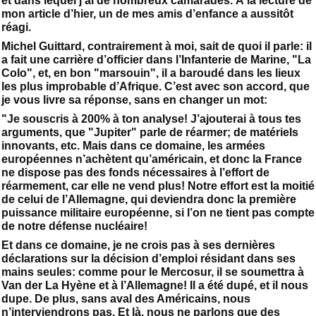
et dans lequel j’ai de nombreux camarades. À la lecture de
mon article d’hier, un de mes amis d’enfance a aussitôt
réagi.
Michel Guittard, contrairement à moi, sait de quoi il parle: il
a fait une carrière d’officier dans l’Infanterie de Marine, "La
Colo", et, en bon "marsouin", il a baroudé dans les lieux
les plus improbable d’Afrique. C’est avec son accord, que
je vous livre sa réponse, sans en changer un mot:
"Je souscris à 200% à ton analyse! J’ajouterai à tous tes
arguments, que "Jupiter" parle de réarmer; de matériels
innovants, etc. Mais dans ce domaine, les armées
européennes n’achètent qu’américain, et donc la France
ne dispose pas des fonds nécessaires à l’effort de
réarmement, car elle ne vend plus! Notre effort est la moitié
de celui de l’Allemagne, qui deviendra donc la première
puissance militaire européenne, si l’on ne tient pas compte
de notre défense nucléaire!
Et dans ce domaine, je ne crois pas à ses dernières
déclarations sur la décision d’emploi résidant dans ses
mains seules: comme pour le Mercosur, il se soumettra à
Van der La Hyène et à l’Allemagne! Il a été dupé, et il nous
dupe. De plus, sans aval des Américains, nous
n’interviendrons pas. Et là, nous ne parlons que des