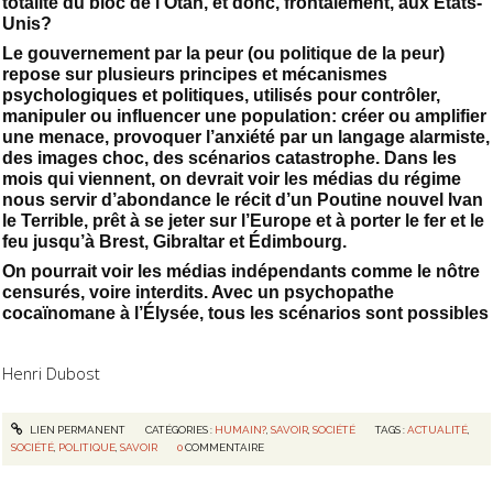
totalité du bloc de l’Otan, et donc, frontalement, aux États-
Unis?
Le gouvernement par la peur (ou politique de la peur)
repose sur plusieurs principes et mécanismes
psychologiques et politiques, utilisés pour contrôler,
manipuler ou influencer une population: créer ou amplifier
une menace, provoquer l’anxiété par un langage alarmiste,
des images choc, des scénarios catastrophe. Dans les
mois qui viennent, on devrait voir les médias du régime
nous servir d’abondance le récit d’un Poutine nouvel Ivan
le Terrible, prêt à se jeter sur l’Europe et à porter le fer et le
feu jusqu’à Brest, Gibraltar et Édimbourg.
On pourrait voir les médias indépendants comme le nôtre
censurés, voire interdits. Avec un psychopathe
cocaïnomane à l’Élysée, tous les scénarios sont possibles
Henri Dubost
LIEN PERMANENT
CATÉGORIES :
HUMAIN?
,
SAVOIR
,
SOCIÉTÉ
TAGS :
ACTUALITÉ
,
SOCIÉTÉ
,
POLITIQUE
,
SAVOIR
0
COMMENTAIRE