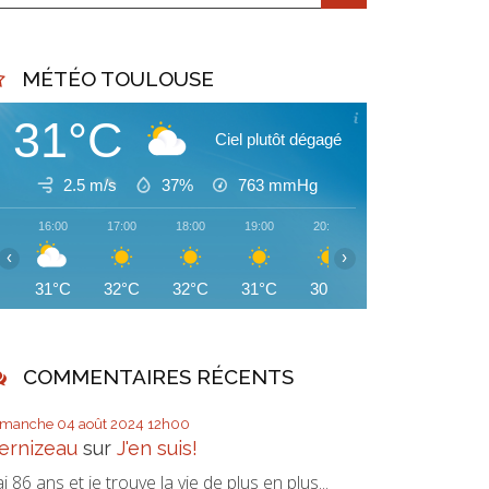
MÉTÉO TOULOUSE
31°C
Ciel plutôt dégagé
2.5 m/s
37%
763
mmHg
16:00
17:00
18:00
19:00
20:00
21:00
22:00
‹
›
31°C
32°C
32°C
31°C
30°C
29°C
28°C
COMMENTAIRES RÉCENTS
imanche 04
août 2024
12h00
ernizeau
sur
J'en suis!
'ai 86 ans et je trouve la vie de plus en plus...