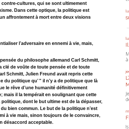
contre-cultures, qui se sont ultimement
sme. Dans cette optique, la politique est
l
s
un affrontement à mort entre deux visions
..
l
tialiser l’adversaire en ennemi à vie, mais,
I
M
à 
la pensée du philosophe allemand Carl Schmitt,
la clé de voûte de toute pensée et de toute
j
arl Schmitt, Julien Freund avait repris cette
L
 du politique qu’ " il n’y a de politique que là
M
 que le rêve d’une humanité définitivement
J
; mais il la tempérait en soulignant que cette
de
 politique, dont le but ultime est de la dépasser,
du bien commun. Le but de la politique n’est
m
mi à vie mais, sinon toujours de le convaincre,
F
n désaccord acceptable.
l