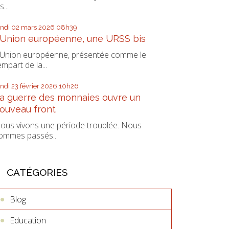
s...
undi 02
mars 2026
08h39
’Union européenne, une URSS bis
’Union européenne, présentée comme le
empart de la...
undi 23
février 2026
10h26
a guerre des monnaies ouvre un
ouveau front
ous vivons une période troublée. Nous
ommes passés...
CATÉGORIES
Blog
Education