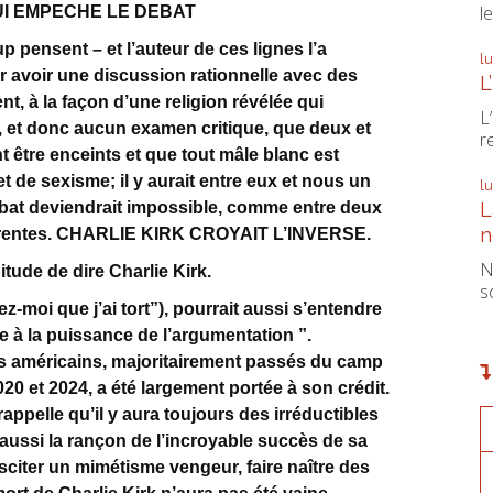
le
I EMPECHE LE DEBAT
pensent – et l’auteur de ces lignes l’a
l
er avoir une discussion rationnelle avec des
L
, à la façon d’une religion révélée qui
L
, et donc aucun examen critique, que deux et
r
 être enceints et que tout mâle blanc est
de sexisme; il y aurait entre eux et nous un
l
L
ébat deviendrait impossible, comme entre deux
n
férentes. CHARLIE KIRK CROYAIT L’INVERSE.
N
itude de dire Charlie Kirk.
s
moi que j’ai tort”), pourrait aussi s’entendre
re à la puissance de l’argumentation ”.
rs américains, majoritairement passés du camp
0 et 2024, a été largement portée à son crédit.
rappelle qu’il y aura toujours des irréductibles
t aussi la rançon de l’incroyable succès de sa
sciter un mimétisme vengeur, faire naître des