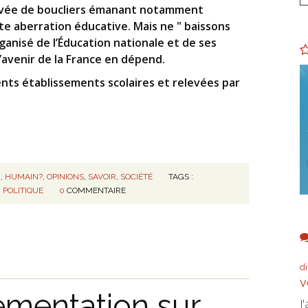
 levée de boucliers émanant notamment
te aberration éducative. Mais ne " baissons
ganisé de l’Éducation nationale et de ses
 l’avenir de la France en dépend.
nts établissements scolaires et relevées par
N
,
HUMAIN?
,
OPINIONS
,
SAVOIR
,
SOCIÉTÉ
TAGS :
,
POLITIQUE
0
COMMENTAIRE
d
v
ementation sur
J