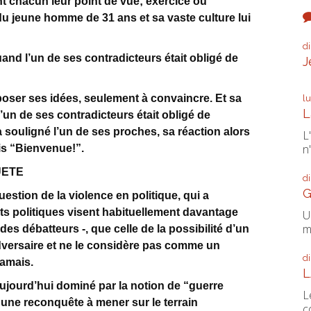
t chacun leur point de vue; exercice où
du jeune homme de 31 ans et sa vaste culture lui
d
nd l’un de ses contradicteurs était obligé de
J
poser ses idées, seulement à convaincre. Et sa
l
L
’un de ses contradicteurs était obligé de
a souligné l’un de ses proches, sa réaction alors
L
n'
ais “Bienvenue!”.
UETE
d
G
estion de la violence en politique, qui a
ts politiques visent habituellement davantage
U
m
es débatteurs -, que celle de la possibilité d’un
’adversaire et ne le considère pas comme un
d
jamais.
L
jourd’hui dominé par la notion de “guerre
L
 une reconquête à mener sur le terrain
c