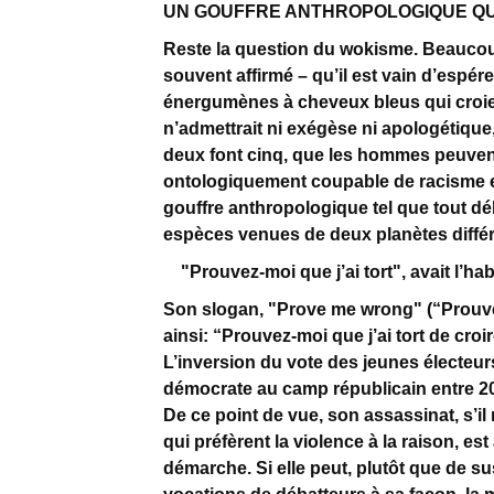
UN GOUFFRE ANTHROPOLOGIQUE QU
Reste la question du wokisme. Beaucoup 
souvent affirmé – qu’il est vain d’espér
énergumènes à cheveux bleus qui croient
n’admettrait ni exégèse ni apologétique
deux font cinq, que les hommes peuvent
ontologiquement coupable de racisme et 
gouffre anthropologique tel que tout d
espèces venues de deux planètes dif
"Prouvez-moi que j’ai tort", avait l’hab
Son slogan, "Prove me wrong" (“Prouvez-
ainsi: “Prouvez-moi que j’ai tort de croi
L’inversion du vote des jeunes électeu
démocrate au camp républicain entre 202
De ce point de vue, son assassinat, s’il 
qui préfèrent la violence à la raison, es
démarche. Si elle peut, plutôt que de su