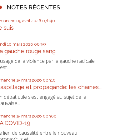
NOTES RÉCENTES
imanche 05
avril 2026
07h40
e suis
undi 16
mars 2026
08h53
a gauche rouge sang
'usage de la violence par la gauche radicale
est...
imanche 15
mars 2026
08h10
aspillage et propagande: les chaînes...
n débat utile s’est engagé au sujet de la
auvaise...
imanche 15
mars 2026
08h08
A COVID-19
e lien de causalité entre le nouveau
oronavirus et...