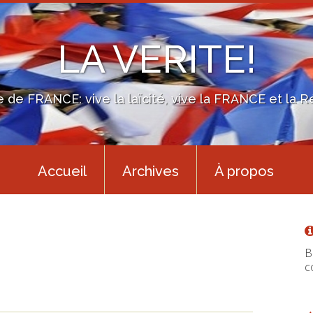
LA VERITE!
e de FRANCE: vive la laïcité, vive la FRANCE et la R
Accueil
Archives
À propos
B
c