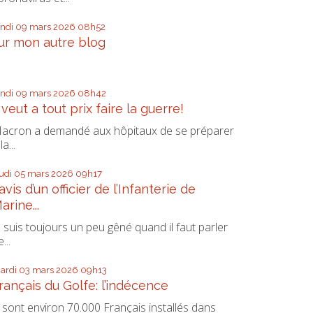
undi 09
mars 2026
08h52
ur mon autre blog
.
undi 09
mars 2026
08h42
l veut a tout prix faire la guerre!
acron a demandé aux hôpitaux de se préparer
la...
eudi 05
mars 2026
09h17
’avis d’un officier de l’Infanterie de
arine...
e suis toujours un peu gêné quand il faut parler
...
ardi 03
mars 2026
09h13
rançais du Golfe: l’indécence
s sont environ 70.000 Français installés dans