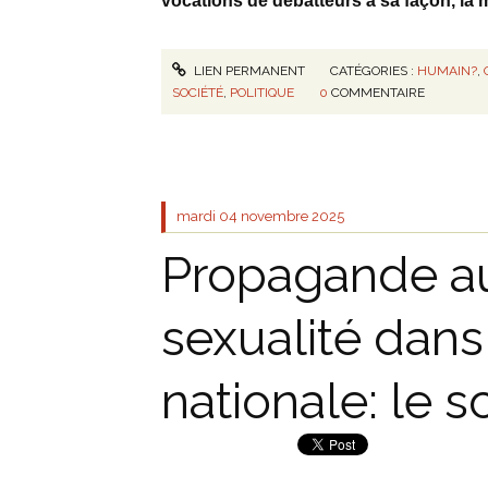
vocations de débatteurs à sa façon, la m
LIEN PERMANENT
CATÉGORIES :
HUMAIN?
,
SOCIÉTÉ
,
POLITIQUE
0
COMMENTAIRE
mardi 04
novembre 2025
Propagande au
sexualité dans
nationale: le 