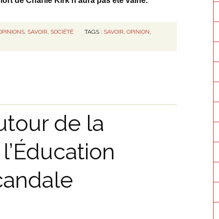
ort de Charlie Kirk n’aura pas été vaine.
OPINIONS
,
SAVOIR
,
SOCIÉTÉ
TAGS :
SAVOIR
,
OPINION
,
tour de la
 l’Éducation
scandale